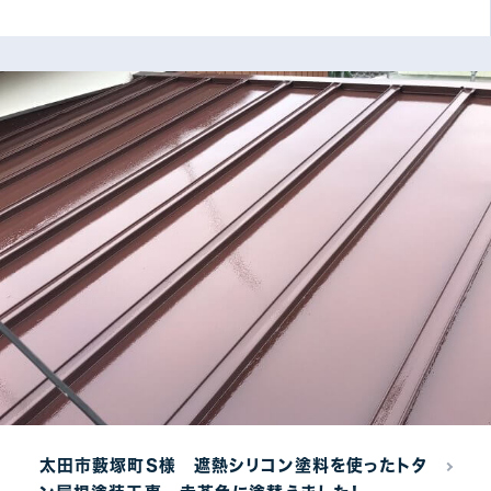
太田市藪塚町S様 遮熱シリコン塗料を使ったトタ