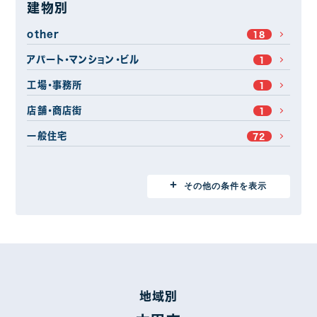
建物別
other
18
アパート・マンション・ビル
1
工場・事務所
1
店舗・商店街
1
一般住宅
72
地域別
その他の条件を表示
埼玉県
2
前橋市
31
高崎市
15
太田市
11
地域別
伊勢崎市
1