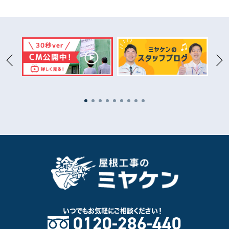
渋川市
館林市
藤岡市
安中市
富岡市
沼田市
北群馬郡
佐波郡
邑楽郡
甘楽郡
その他群馬県
屋根塗装プラン別
遮熱フッ素プラン
無機プラン
遮熱シリコンプラン
その他工事別
いつでもお気軽に
ご相談ください！
0120-286-440
カバー・葺き替え工事