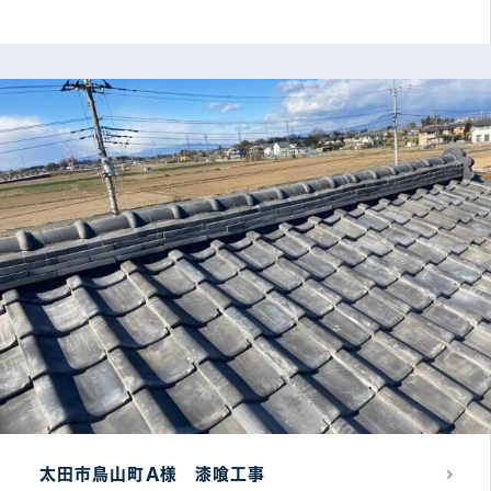
屋根塗装プラン別
遮熱フッ素プラン
24
無機プラン
2
遮熱シリコンプラン
25
その他工事別
カバー・葺き替え工事
5
防水工事
14
瓦・漆喰工事
6
塗装工事
18
雨樋工事
6
その他
3
太田市鳥山町A様 漆喰工事