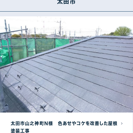
太田市
桐生市
1
渋川市
2
館林市
5
藤岡市
1
安中市
1
富岡市
3
沼田市
1
北群馬郡
5
佐波郡
4
邑楽郡
3
甘楽郡
1
太田市山之神町N様 色あせやコケを改善した屋根
その他群馬県
3
塗装工事