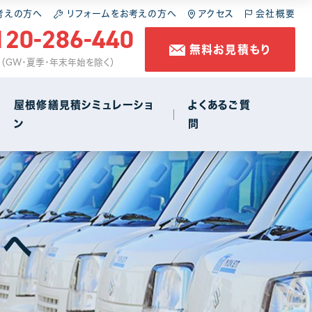
施工の流れ
スレート屋根
屋根の葺き直し
考えの方へ
リフォームをお考えの方へ
アクセス
会社概要
120-286-440
無料お見積もり
コラム
金属屋根
雨樋工事
休 （GW・夏季・年末年始を除く）
防水工事
屋根修繕見積シミュレーショ
よくあるご質
ン
問
店舗・商店街
1
施工の流れ
スレート屋根
屋根の葺き直し
コラム
金属屋根
雨樋工事
方へ
防水工事
店舗・商店街
1