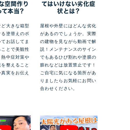
な空間作り
てはいけない劣化症
って本当？
状とは？
など大きな箱型
屋根や外壁にはどんな劣化
ける塗替えのポ
があるのでしょうか。実際
いてお話してま
の建物を見ながら動画で解
ることで美観性
説！メンテナンスのサイン
、熱中症対策や
でもあるひび割れや塗膜の
境を整えること
膨れなどは放置禁止です！
か真実をお伝え
ご自宅に気になる箇所があ
りましたらお気軽にお問い
合わせください。