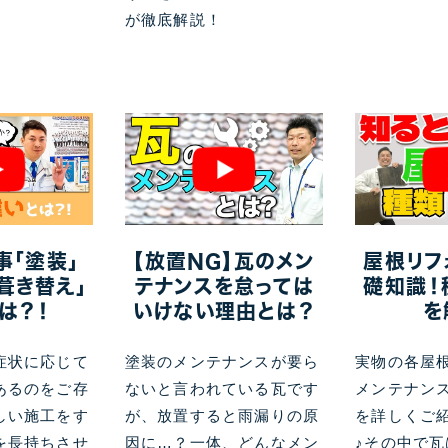
が徹底解説！
事「塗装」
【放置NG】瓦のメン
屋根リフ
「葺き替え」
テナンスを怠っては
礎知識！
は？！
いけない理由とは？
を
症状に応じて
塗装のメンテナンスが要ら
実物の各屋
あるのをご存
ないと言われている瓦です
メンテナン
しい施工をす
が、放置すると雨漏りの原
を詳しくご
を長持ちさせ
因に…？一体、どんなメン
♪その中で