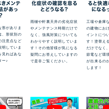
べきメンテ
化症状の確認を怠る
ると快適
法があっ
とどうなる？
になる
？
雨樋や軒裏天井の劣化症状
工場や倉庫
な形がありま
やメンテナンス時期だけで
の建物にお
は、形状別の
なく、強風対策についても
イントにつ
の注意点など
わかりやすく説明していま
す！塗替え
説明していま
す！その他皆様が気になる
だけでなく
を見ればあな
疑問にお答えしていますの
節電など環
ター♪
で是非ご覧ください。
が出来るの
します！