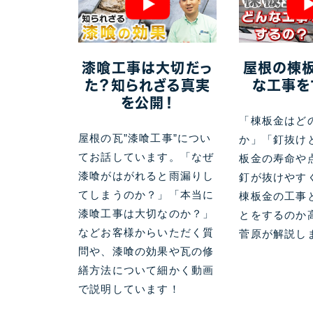
漆喰工事は大切だっ
屋根の棟
た？知られざる真実
な工事を
を公開！
「棟板金はど
屋根の瓦”漆喰工事”につい
か」「釘抜け
てお話しています。「なぜ
板金の寿命や
漆喰がはがれると雨漏りし
釘が抜けやす
てしまうのか？」「本当に
棟板金の工事
漆喰工事は大切なのか？」
とをするのか
などお客様からいただく質
菅原が解説し
問や、漆喰の効果や瓦の修
繕方法について細かく動画
で説明しています！