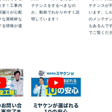
ます！工事内
テナンスをするべきなの
テナンスが
雨漏りが心配
か、動画でわかりやすく説
います。し
メな屋根材な
明しています！
のメンテナ
する情報が盛
もあるんで
でご覧くだ
のお問い合
ミヤケンが選ばれる
工事完了ま
10の安心