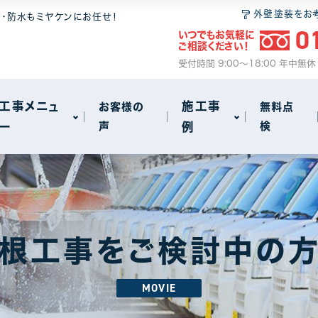
 6つの安心
無料点検
和瓦
屋根塗装
外壁塗装をお
装・防水もミヤケンにお任せ！
0
いつでもお気軽に
ム
2
ご相談ください！
サイクル
事
火災保険のご案内
セメント瓦
瓦・漆喰工事
受付時間 9:00～18:00 年中無
動画で見る屋根工事の基礎知識
屋根葺き替え
工事メニュ
施工事
お客様の
無料点
ー
声
例
検
雨漏り
other
72
18
 6つの安心
無料点検
和瓦
屋根塗装
アパート・マンション・ビル
1
1
ム
2
サイクル
事
火災保険のご案内
セメント瓦
瓦・漆喰工事
根工事をご検討中の
動画で見る屋根工事の基礎知識
屋根葺き替え
MOVIE
雨漏り
other
72
18