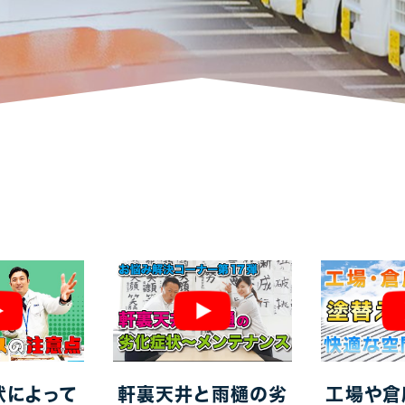
アパート・マンション・ビル
1
1
状によって
軒裏天井と雨樋の劣
工場や倉