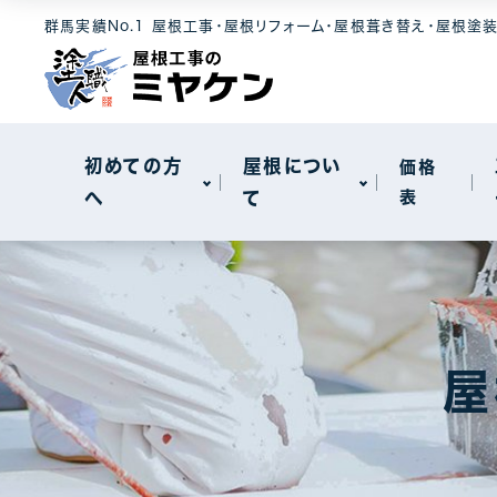
選ばれる理由
屋根素材
工事メニュー
群馬実績No.1 屋根工事・屋根リフォーム・屋根葺き替え・屋根塗
屋根について
セキスイハイ
メンテナンス
モニエル瓦
屋根カバー工
新着情報
天窓工事
初めての方
屋根につい
価格
へ
て
表
棟板金工事
一般住宅
選ばれる理由
屋根素材
工事メニュー
屋根について
工場・事務所
セキスイハイ
メンテナンス
モニエル瓦
屋根カバー工
屋
新着情報
天窓工事
棟板金工事
一般住宅