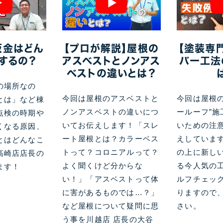
板金はどん
【プロが解説】屋根の
【塗装専
するの？
アスベストとノンアス
バー工法
ベストの違いとは？
の場所なの
今回は屋根のアスベストと
今回は屋根の
とは」など棟
ノンアスベストの違いにつ
ールーフ”施
点検の時期や
いてお伝えします！「スレ
いための注
くなる原因、
ート屋根とは？カラーベス
えしていま
とはどんなこ
トって？コロニアルって？
の上に新し
高崎店店長の
よく聞くけど分からな
る今人気の
ます！
い！」「アスベストって体
ルフチェッ
に害があるものでは…？」
りますので
など屋根について疑問に思
さい。
う事を川越店 店長の大谷