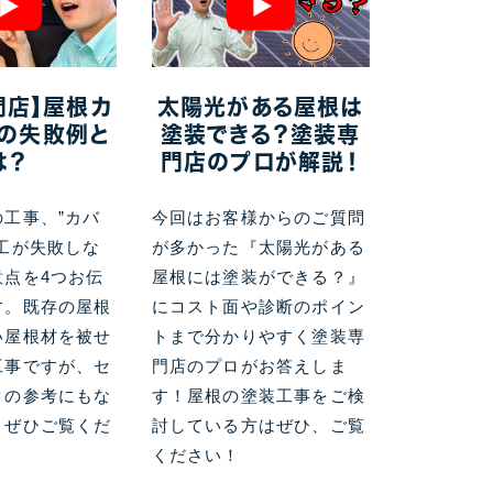
門店】屋根カ
太陽光がある屋根は
の失敗例と
塗装できる？塗装専
は？
門店のプロが解説！
工事、”カバ
今回はお客様からのご質問
工が失敗しな
が多かった『太陽光がある
意点を4つお伝
屋根には塗装ができる？』
す。既存の屋根
にコスト面や診断のポイン
い屋根材を被せ
トまで分かりやすく塗装専
工事ですが、セ
門店のプロがお答えしま
クの参考にもな
す！屋根の塗装工事をご検
、ぜひご覧くだ
討している方はぜひ、ご覧
ください！