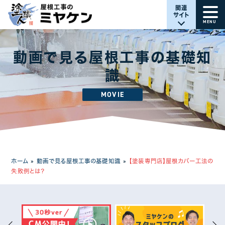
関連
サイト
MENU
動画で見る屋根工事の基礎知
識
MOVIE
ホーム
»
動画で見る屋根工事の基礎知識
»
【塗装専門店】屋根カバー工法の
失敗例とは？