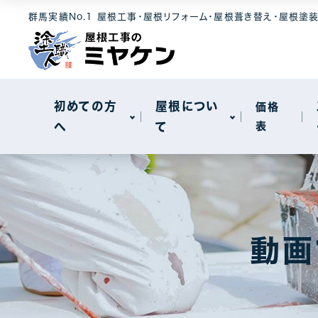
選ばれる理由
屋根素材
工事メニュー
群馬実績No.1 屋根工事・屋根リフォーム・屋根葺き替え・屋根塗
屋根について
セキスイハイ
メンテナンス
モニエル瓦
屋根カバー工
新着情報
天窓工事
初めての方
屋根につい
価格
へ
て
表
棟板金工事
一般住宅
選ばれる理由
屋根素材
工事メニュー
屋根について
工場・事務所
セキスイハイ
メンテナンス
モニエル瓦
屋根カバー工
動画
新着情報
天窓工事
棟板金工事
一般住宅