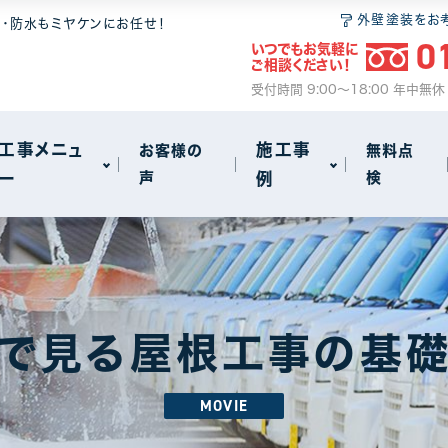
 6つの安心
無料点検
和瓦
屋根塗装
外壁塗装をお
装・防水もミヤケンにお任せ！
0
いつでもお気軽に
ム
2
ご相談ください！
サイクル
事
火災保険のご案内
セメント瓦
瓦・漆喰工事
受付時間 9:00～18:00 年中無
動画で見る屋根工事の基礎知識
屋根葺き替え
工事メニュ
施工事
お客様の
無料点
ー
声
例
検
雨漏り
other
72
18
 6つの安心
無料点検
和瓦
屋根塗装
アパート・マンション・ビル
1
1
ム
2
サイクル
事
火災保険のご案内
セメント瓦
瓦・漆喰工事
で見る屋根工事の基
動画で見る屋根工事の基礎知識
屋根葺き替え
MOVIE
雨漏り
other
72
18