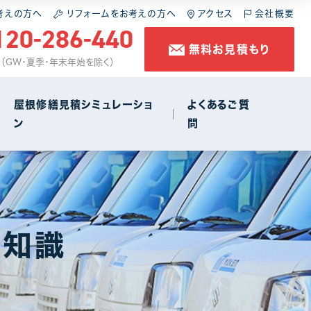
施工の流れ
スレート屋根
屋根の葺き直し
考えの方へ
リフォームをお考えの方へ
アクセス
会社概要
120-286-440
無料お見積もり
コラム
金属屋根
雨樋工事
休 （GW・夏季・年末年始を除く）
防水工事
屋根修繕見積シミュレーショ
よくあるご質
ン
問
店舗・商店街
1
施工の流れ
スレート屋根
屋根の葺き直し
コラム
金属屋根
雨樋工事
礎知識
防水工事
店舗・商店街
1