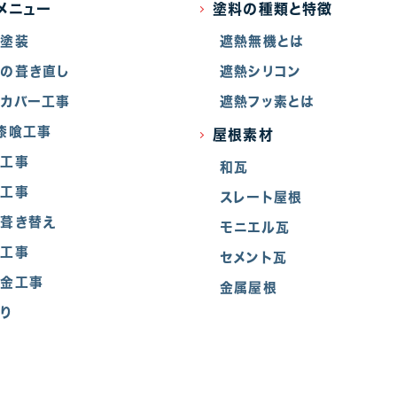
メニュー
塗料の種類と特徴
根塗装
遮熱無機とは
の葺き直し
遮熱シリコン
カバー工事
遮熱フッ素とは
漆喰工事
屋根素材
樋工事
和瓦
窓工事
スレート屋根
葺き替え
モニエル瓦
水工事
セメント瓦
板金工事
金属屋根
り