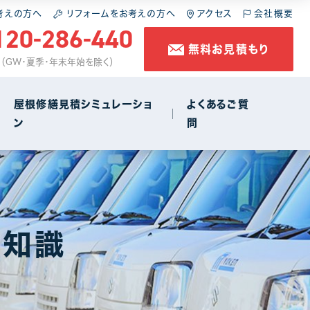
施工の流れ
スレート屋根
屋根の葺き直し
考えの方へ
リフォームをお考えの方へ
アクセス
会社概要
120-286-440
無料お見積もり
コラム
金属屋根
雨樋工事
休 （GW・夏季・年末年始を除く）
防水工事
屋根修繕見積シミュレーショ
よくあるご質
ン
問
店舗・商店街
1
施工の流れ
スレート屋根
屋根の葺き直し
コラム
金属屋根
雨樋工事
礎知識
防水工事
店舗・商店街
1