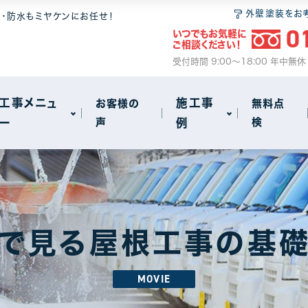
 6つの安心
無料点検
和瓦
屋根塗装
外壁塗装をお
装・防水もミヤケンにお任せ！
0
いつでもお気軽に
ム
2
ご相談ください！
サイクル
事
火災保険のご案内
セメント瓦
瓦・漆喰工事
受付時間 9:00～18:00 年中無
動画で見る屋根工事の基礎知識
屋根葺き替え
工事メニュ
施工事
お客様の
無料点
ー
声
例
検
雨漏り
other
72
18
 6つの安心
無料点検
和瓦
屋根塗装
アパート・マンション・ビル
1
1
ム
2
サイクル
事
火災保険のご案内
セメント瓦
瓦・漆喰工事
で見る屋根工事の基
動画で見る屋根工事の基礎知識
屋根葺き替え
MOVIE
雨漏り
other
72
18