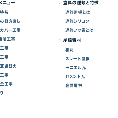
メニュー
塗料の種類と特徴
根塗装
遮熱無機とは
の葺き直し
遮熱シリコン
カバー工事
遮熱フッ素とは
漆喰工事
屋根素材
樋工事
和瓦
窓工事
スレート屋根
葺き替え
モニエル瓦
水工事
セメント瓦
板金工事
金属屋根
り