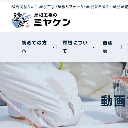
選ばれる理由
屋根素材
工事メニュー
群馬実績No.1 屋根工事・屋根リフォーム・屋根葺き替え・屋根塗
屋根について
セキスイハイ
メンテナンス
モニエル瓦
屋根カバー工
新着情報
天窓工事
初めての方
屋根につい
価格
へ
て
表
棟板金工事
一般住宅
選ばれる理由
屋根素材
工事メニュー
屋根について
工場・事務所
セキスイハイ
メンテナンス
モニエル瓦
屋根カバー工
動画
新着情報
天窓工事
棟板金工事
一般住宅