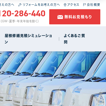
施工の流れ
スレート屋根
屋根の葺き直し
考えの方へ
リフォームをお考えの方へ
アクセス
会社概要
120-286-440
無料お見積もり
コラム
金属屋根
雨樋工事
休 （GW・夏季・年末年始を除く）
防水工事
屋根修繕見積シミュレーショ
よくあるご質
ン
問
店舗・商店街
1
施工の流れ
スレート屋根
屋根の葺き直し
コラム
金属屋根
雨樋工事
防水工事
店舗・商店街
1