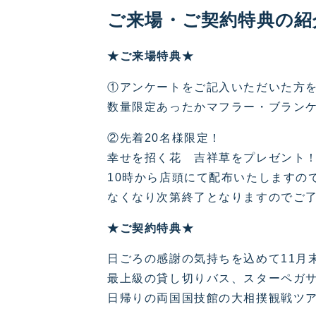
ご来場・ご契約特典の紹
★ご来場特典★
①アンケートをご記入いただいた方
数量限定あったかマフラー・ブランケ
②先着20名様限定！
幸せを招く花 吉祥草をプレゼント
10時から店頭にて配布いたしますの
なくなり次第終了となりますのでご
★ご契約特典★
日ごろの感謝の気持ちを込めて11月
最上級の貸し切りバス、スターペガ
日帰りの両国国技館の大相撲観戦ツア