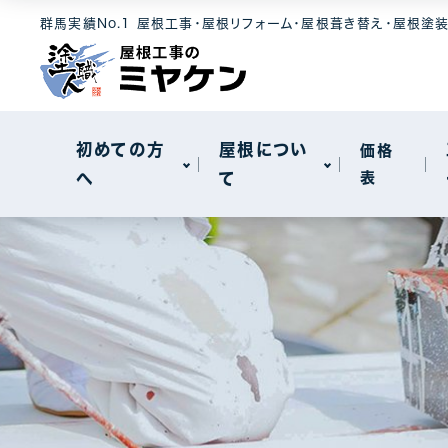
選ばれる理由
屋根素材
工事メニュー
群馬実績No.1 屋根工事・屋根リフォーム・屋根葺き替え・屋根塗
屋根について
セキスイハイ
メンテナンス
モニエル瓦
屋根カバー工
新着情報
天窓工事
初めての方
屋根につい
価格
へ
て
表
棟板金工事
一般住宅
選ばれる理由
屋根素材
工事メニュー
屋根について
工場・事務所
セキスイハイ
メンテナンス
モニエル瓦
屋根カバー工
新着情報
天窓工事
棟板金工事
一般住宅