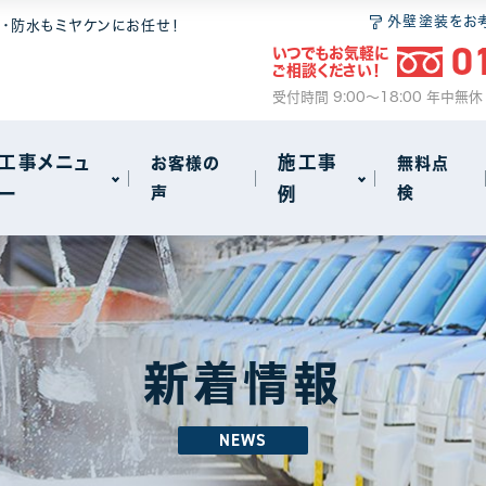
 6つの安心
無料点検
和瓦
屋根塗装
外壁塗装をお
装・防水もミヤケンにお任せ！
0
いつでもお気軽に
ム
2
ご相談ください！
サイクル
事
火災保険のご案内
セメント瓦
瓦・漆喰工事
受付時間 9:00～18:00 年中無
動画で見る屋根工事の基礎知識
屋根葺き替え
工事メニュ
施工事
お客様の
無料点
ー
声
例
検
雨漏り
other
72
18
 6つの安心
無料点検
和瓦
屋根塗装
アパート・マンション・ビル
1
1
ム
2
サイクル
事
火災保険のご案内
セメント瓦
瓦・漆喰工事
新着情報
動画で見る屋根工事の基礎知識
屋根葺き替え
NEWS
雨漏り
other
72
18