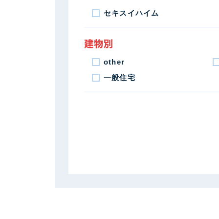
セキスイハイム
建物別
other
一般住宅
地域別
埼玉県
前橋市
渋川市
館林市
北群馬郡
佐波郡
屋根塗装プラン別
遮熱フッ素プラン