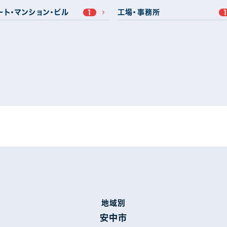
ート・マンション・ビル
工場・事務所
1
高崎市
太田市
31
15
館林市
藤岡市
2
5
北群馬郡
佐波郡
1
5
県
3
地域別
機プラン
遮熱シリコンプラン
2
25
安中市