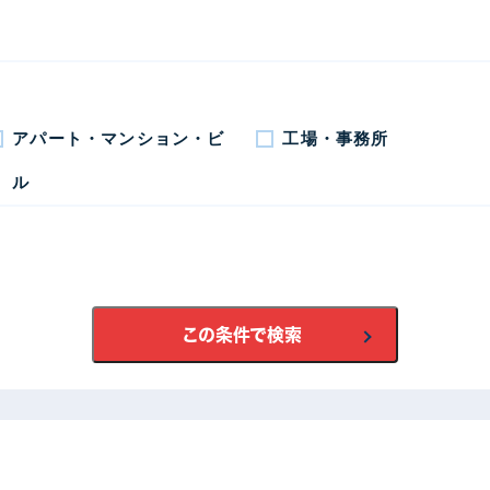
アパート・マンション・ビ
工場・事務所
ル
高崎市
太田市
伊勢
藤岡市
この条件で検索
安中市
富岡
邑楽郡
甘楽郡
その
無機プラン
遮熱シリコンプラン