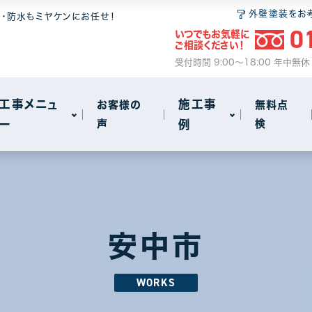
 6つの安心
無料点検
和瓦
屋根塗装
外壁塗装をお
装・防水もミヤケンにお任せ！
0
いつでもお気軽に
ム
2
ご相談ください！
サイクル
事
火災保険のご案内
セメント瓦
瓦・漆喰工事
受付時間 9:00～18:00 年中無
動画で見る屋根工事の基礎知識
屋根葺き替え
工事メニュ
施工事
お客様の
無料点
ー
声
例
検
雨漏り
other
72
18
 6つの安心
無料点検
和瓦
屋根塗装
アパート・マンション・ビル
1
1
ム
2
サイクル
事
火災保険のご案内
セメント瓦
瓦・漆喰工事
安中市
動画で見る屋根工事の基礎知識
屋根葺き替え
WORKS
雨漏り
other
72
18