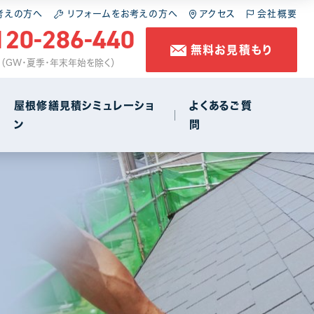
施工の流れ
スレート屋根
屋根の葺き直し
考えの方へ
リフォームをお考えの方へ
アクセス
会社概要
120-286-440
無料お見積もり
コラム
金属屋根
雨樋工事
休 （GW・夏季・年末年始を除く）
防水工事
屋根修繕見積シミュレーショ
よくあるご質
ン
問
店舗・商店街
1
施工の流れ
スレート屋根
屋根の葺き直し
コラム
金属屋根
雨樋工事
防水工事
店舗・商店街
1