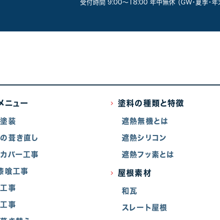
受付時間 9:00～18:00 年中無休 （GW・夏季・
メニュー
塗料の種類と特徴
根塗装
遮熱無機とは
の葺き直し
遮熱シリコン
カバー工事
遮熱フッ素とは
漆喰工事
屋根素材
樋工事
和瓦
窓工事
スレート屋根