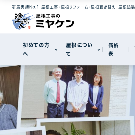
選ばれる理由
屋根素材
工事メニュー
群馬実績No.1 屋根工事・屋根リフォーム・屋根葺き替え・屋根塗
屋根について
セキスイハイ
メンテナンス
モニエル瓦
屋根カバー工
新着情報
天窓工事
初めての方
屋根につい
価格
へ
て
表
棟板金工事
一般住宅
選ばれる理由
屋根素材
工事メニュー
屋根について
工場・事務所
セキスイハイ
メンテナンス
モニエル瓦
屋根カバー工
新着情報
天窓工事
棟板金工事
一般住宅