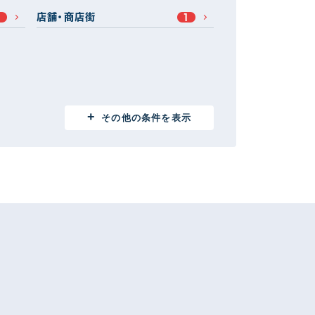
店舗・商店街
1
1
その他の条件を表示
伊勢崎市
11
1
安中市
1
1
邑楽郡
4
3