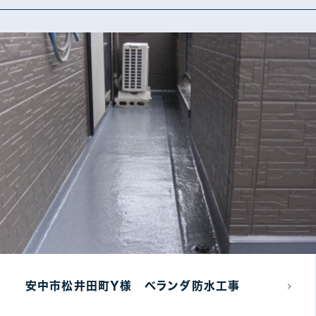
その他工事別
カバー・葺き替え工事
防
5
雨樋工事
そ
6
安中市松井田町Y様 ベランダ防水工事