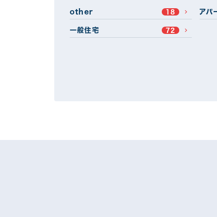
other
アパ
18
一般住宅
72
地域別
埼玉県
前橋市
2
桐生市
渋川市
1
富岡市
沼田市
3
甘楽郡
その他群馬
1
屋根塗装プラン別
遮熱フッ素プラン
無
24