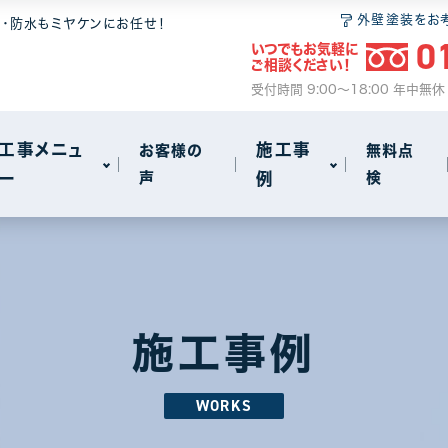
 6つの安心
無料点検
和瓦
屋根塗装
外壁塗装をお
装・防水もミヤケンにお任せ！
0
いつでもお気軽に
ム
2
ご相談ください！
サイクル
事
火災保険のご案内
セメント瓦
瓦・漆喰工事
受付時間 9:00～18:00 年中無
動画で見る屋根工事の基礎知識
屋根葺き替え
工事メニュ
施工事
お客様の
無料点
ー
声
例
検
雨漏り
other
72
18
 6つの安心
無料点検
和瓦
屋根塗装
アパート・マンション・ビル
1
1
ム
2
サイクル
事
火災保険のご案内
セメント瓦
瓦・漆喰工事
施工事例
動画で見る屋根工事の基礎知識
屋根葺き替え
WORKS
雨漏り
other
72
18