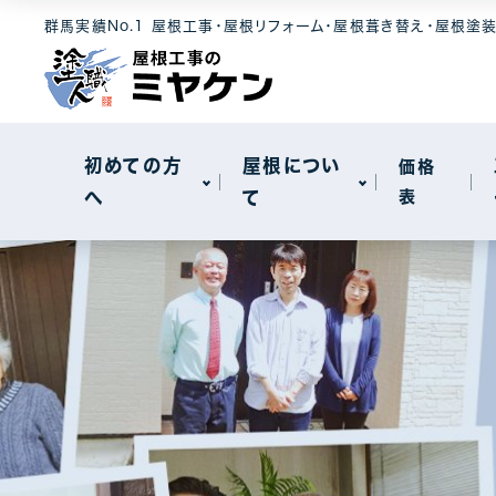
選ばれる理由
屋根素材
工事メニュー
群馬実績No.1 屋根工事・屋根リフォーム・屋根葺き替え・屋根塗
屋根について
セキスイハイ
メンテナンス
モニエル瓦
屋根カバー工
新着情報
天窓工事
初めての方
屋根につい
価格
へ
て
表
棟板金工事
一般住宅
選ばれる理由
屋根素材
工事メニュー
屋根について
工場・事務所
セキスイハイ
メンテナンス
モニエル瓦
屋根カバー工
新着情報
天窓工事
棟板金工事
一般住宅