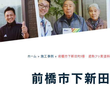
工場・事務所
ホーム
»
施工事例
»
前橋市下新田町I様 遮熱フッ素塗
前橋市下新田