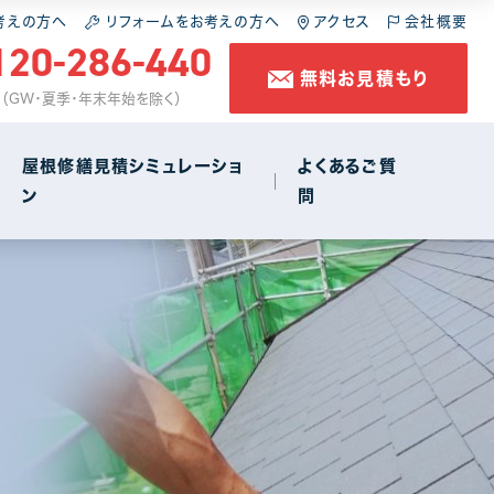
施工の流れ
スレート屋根
屋根の葺き直し
考えの方へ
リフォームをお考えの方へ
アクセス
会社概要
120-286-440
無料お見積もり
コラム
金属屋根
雨樋工事
休 （GW・夏季・年末年始を除く）
防水工事
屋根修繕見積シミュレーショ
よくあるご質
ン
問
店舗・商店街
1
施工の流れ
スレート屋根
屋根の葺き直し
コラム
金属屋根
雨樋工事
防水工事
店舗・商店街
1