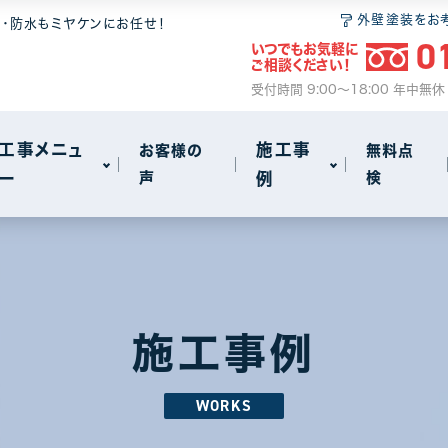
 6つの安心
無料点検
和瓦
屋根塗装
外壁塗装をお
装・防水もミヤケンにお任せ！
0
いつでもお気軽に
ム
2
ご相談ください！
サイクル
事
火災保険のご案内
セメント瓦
瓦・漆喰工事
受付時間 9:00～18:00 年中無
動画で見る屋根工事の基礎知識
屋根葺き替え
工事メニュ
施工事
お客様の
無料点
ー
声
例
検
雨漏り
other
72
18
 6つの安心
無料点検
和瓦
屋根塗装
アパート・マンション・ビル
1
1
ム
2
サイクル
事
火災保険のご案内
セメント瓦
瓦・漆喰工事
施工事例
動画で見る屋根工事の基礎知識
屋根葺き替え
WORKS
雨漏り
other
72
18