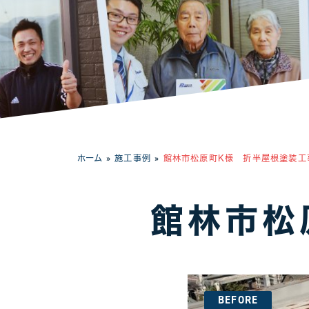
工場・事務所
ホーム
»
施工事例
»
館林市松原町K様 折半屋根塗装工
館林市松