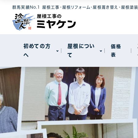
選ばれる理由
屋根素材
工事メニュー
群馬実績No.1 屋根工事・屋根リフォーム・屋根葺き替え・屋根塗
屋根について
セキスイハイ
メンテナンス
モニエル瓦
屋根カバー工
新着情報
天窓工事
初めての方
屋根につい
価格
へ
て
表
棟板金工事
一般住宅
選ばれる理由
屋根素材
工事メニュー
屋根について
工場・事務所
セキスイハイ
メンテナンス
モニエル瓦
屋根カバー工
新着情報
天窓工事
棟板金工事
一般住宅