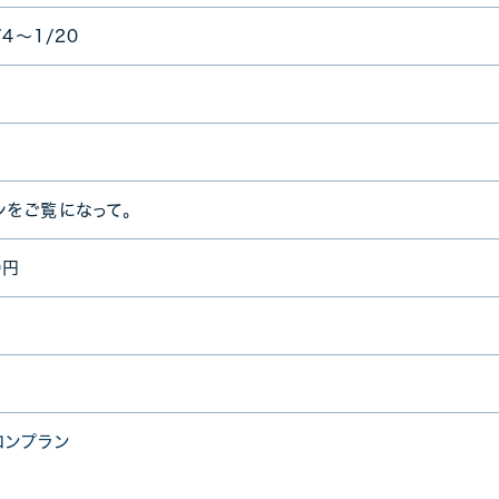
/4～1/20
シをご覧になって。
0円
コンプラン