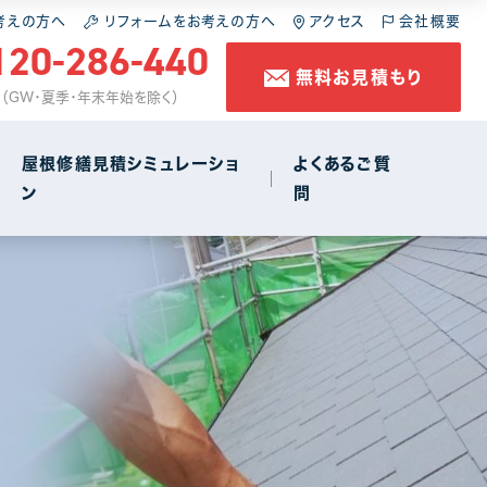
施工の流れ
スレート屋根
屋根の葺き直し
考えの方へ
リフォームをお考えの方へ
アクセス
会社概要
120-286-440
無料お見積もり
コラム
金属屋根
雨樋工事
休 （GW・夏季・年末年始を除く）
防水工事
屋根修繕見積シミュレーショ
よくあるご質
ン
問
店舗・商店街
1
施工の流れ
スレート屋根
屋根の葺き直し
コラム
金属屋根
雨樋工事
防水工事
店舗・商店街
1