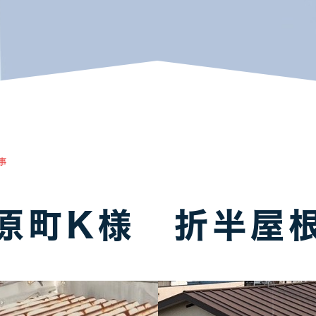
アパート・マンション・ビル
1
1
事
原町K様 折半屋