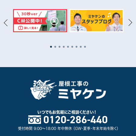
高崎市
15
太田市
11
伊勢崎市
1
桐生市
1
渋川市
2
館林市
5
藤岡市
1
安中市
1
富岡市
3
沼田市
1
いつでもお気軽に
ご相談ください！
0120-286-440
北群馬郡
5
佐波郡
4
受付時間 9:00～18:00 年中無休 （GW・夏季・年末年始を除く）