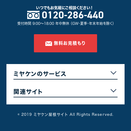
いつでもお気軽に
ご相談ください！
0120-286-440
北群馬郡
5
佐波郡
4
受付時間 9:00～18:00 年中無休 （GW・夏季・年末年始を除く）
邑楽郡
3
甘楽郡
1
無料お見積もり
その他群馬県
3
屋根塗装プラン別
ミヤケンのサービス
遮熱フッ素プラン
24
無機プラン
2
関連サイト
遮熱シリコンプラン
25
© 2019 ミヤケン屋根サイト All Rights Reserved.
その他工事別
カバー・葺き替え工事
5