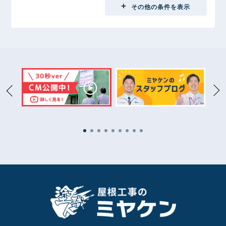
地域別
その他の条件を表示
埼玉県
2
前橋市
31
高崎市
15
太田市
11
伊勢崎市
1
桐生市
1
渋川市
2
館林市
5
藤岡市
1
安中市
1
富岡市
3
沼田市
1