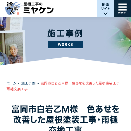
関連
サイト
MENU
施工事例
WORKS
ホーム
»
施工事例
»
富岡市白岩乙M様 色あせを改善した屋根塗装工事・
雨樋交換工事
富岡市白岩乙M様 色あせを
改善した屋根塗装工事・雨樋
交換工事