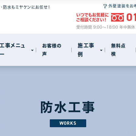
 6つの安心
無料点検
和瓦
屋根塗装
外壁塗装をお
装・防水もミヤケンにお任せ！
0
いつでもお気軽に
ム
2
ご相談ください！
サイクル
事
火災保険のご案内
セメント瓦
瓦・漆喰工事
受付時間 9:00～18:00 年中無
動画で見る屋根工事の基礎知識
屋根葺き替え
工事メニュ
施工事
お客様の
無料点
ー
声
例
検
雨漏り
other
72
18
 6つの安心
無料点検
和瓦
屋根塗装
アパート・マンション・ビル
1
1
ム
2
サイクル
事
火災保険のご案内
セメント瓦
瓦・漆喰工事
防水工事
動画で見る屋根工事の基礎知識
屋根葺き替え
WORKS
雨漏り
other
72
18