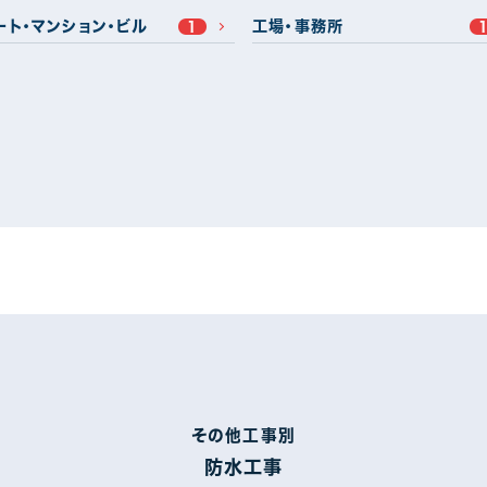
ート・マンション・ビル
工場・事務所
1
高崎市
太田市
31
15
館林市
藤岡市
2
5
北群馬郡
佐波郡
1
5
県
3
その他工事別
機プラン
遮熱シリコンプラン
2
25
防水工事