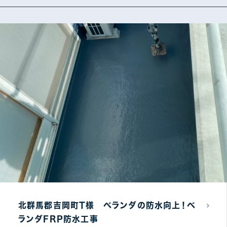
その他工事別
カバー・葺き替え工事
防
5
雨樋工事
そ
6
北群馬郡吉岡町T様 ベランダの防水向上！ベ
ランダFRP防水工事