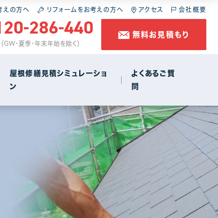
施工の流れ
スレート屋根
屋根の葺き直し
考えの方へ
リフォームをお考えの方へ
アクセス
会社概要
120-286-440
無料お見積もり
コラム
金属屋根
雨樋工事
休 （GW・夏季・年末年始を除く）
防水工事
屋根修繕見積シミュレーショ
よくあるご質
ン
問
店舗・商店街
1
施工の流れ
スレート屋根
屋根の葺き直し
コラム
金属屋根
雨樋工事
防水工事
店舗・商店街
1