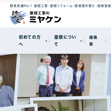
選ばれる理由
屋根素材
工事メニュー
群馬実績No.1 屋根工事・屋根リフォーム・屋根葺き替え・屋根塗
屋根について
セキスイハイ
メンテナンス
モニエル瓦
屋根カバー工
新着情報
天窓工事
初めての方
屋根につい
価格
へ
て
表
棟板金工事
一般住宅
選ばれる理由
屋根素材
工事メニュー
屋根について
工場・事務所
セキスイハイ
メンテナンス
モニエル瓦
屋根カバー工
新着情報
天窓工事
棟板金工事
一般住宅