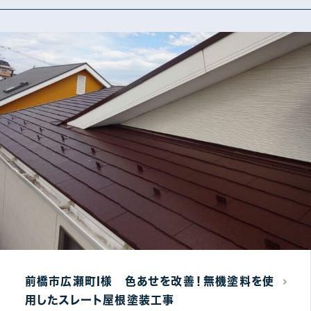
水工事
瓦・漆喰工事
14
6
の他
3
前橋市広瀬町I様 色あせを改善！無機塗料を使
用したスレート屋根塗装工事