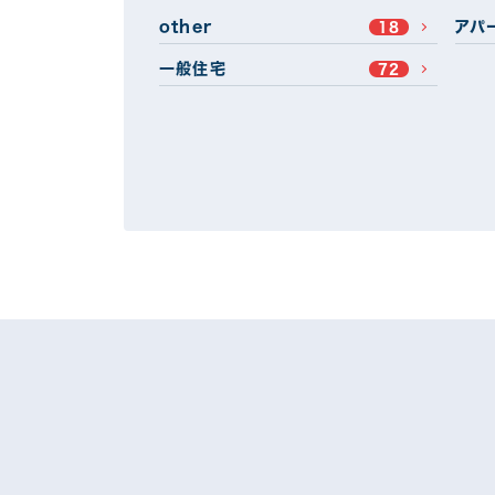
other
アパ
18
一般住宅
72
地域別
埼玉県
前橋市
2
桐生市
渋川市
1
富岡市
沼田市
3
甘楽郡
その他群馬
1
屋根塗装プラン別
遮熱フッ素プラン
無
24