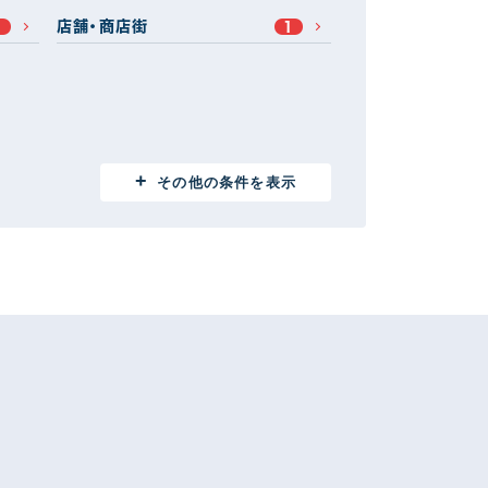
店舗・商店街
1
1
その他の条件を表示
伊勢崎市
11
1
安中市
1
1
邑楽郡
4
3