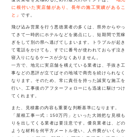
に根付いた実店舗があり、長年の施工実績があるこ
と」
です。
飛び込み営業を行う悪徳業者の多くは、県外からやっ
てきて一時的にホテルなどを拠点にし、短期間で荒稼
ぎをして別の県へ逃げてしまいます。トラブルが起き
て電話をかけても、すでに番号が使われておらず泣き
寝入りになるケースが少なくありません。
一方で、地元に実店舗を構えている業者は、手抜き工
事などの悪評が立てばその地域で商売を続けられなく
なります。そのため、常に責任を持った誠実な施工を
行い、工事後のアフターフォローにも迅速に駆けつけ
てくれます。
また、見積書の内容も重要な判断基準になります。
「屋根工事一式：150万円」といった大雑把な見積も
りを出してくる業者は要注意です。優良業者は、どの
ような材料を何平方メートル使い、人件費がいくらか