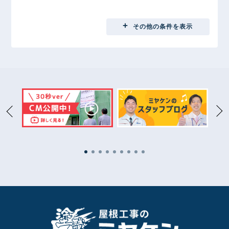
地域別
その他の条件を表示
埼玉県
2
前橋市
31
高崎市
15
太田市
11
伊勢崎市
1
桐生市
1
渋川市
2
館林市
5
藤岡市
1
安中市
1