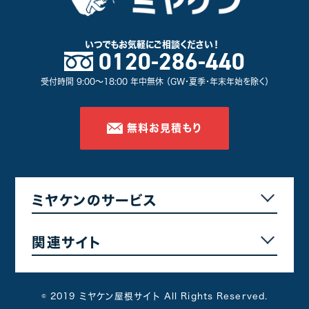
富岡市
3
沼田市
1
いつでもお気軽に
ご相談ください！
0120-286-440
北群馬郡
5
佐波郡
4
受付時間 9:00～18:00 年中無休 （GW・夏季・年末年始を除く）
邑楽郡
3
甘楽郡
1
無料お見積もり
その他群馬県
3
屋根塗装プラン別
ミヤケンのサービス
遮熱フッ素プラン
24
無機プラン
2
関連サイト
遮熱シリコンプラン
25
© 2019 ミヤケン屋根サイト All Rights Reserved.
その他工事別