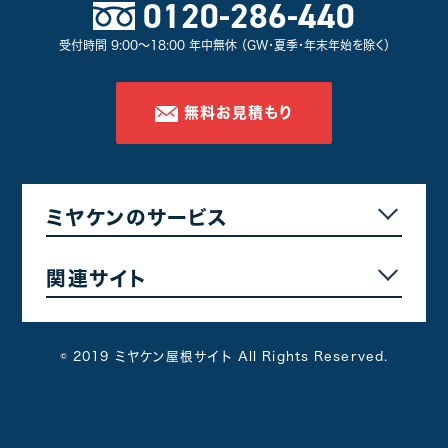
0120-286-440
北群馬郡
5
佐波郡
4
受付時間 9:00～18:00 年中無休 （GW・夏季・年末年始を除く）
邑楽郡
3
甘楽郡
1
無料お見積もり
その他群馬県
3
屋根塗装プラン別
ミヤケンのサービス
遮熱フッ素プラン
24
無機プラン
2
関連サイト
遮熱シリコンプラン
25
© 2019 ミヤケン屋根サイト All Rights Reserved.
その他工事別
カバー・葺き替え工事
5
防水工事
14