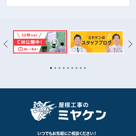
埼玉県
2
前橋市
31
高崎市
15
太田市
11
伊勢崎市
1
桐生市
1
渋川市
2
館林市
5
藤岡市
1
安中市
1
富岡市
3
沼田市
1
いつでもお気軽に
ご相談ください！