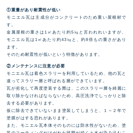
①重量があり耐震性が低い
モニエル瓦は主成分がコンクリートのため重い屋根材で
す。
金属屋根の重さは1㎡あたり約5㎏と言われれいますが、
モニエル瓦は1㎡あたり約43㎏と、約8倍もの重さがあり
ます。
そのため耐震性が低いという特徴があります。
②メンテナンスに注意が必要
モニエル瓦は着色スラリーを利用しているため、他の瓦と
違ってスラリー層と呼ばれる層ができています。
瓦が劣化して再度塗装する際は、このスラリー層を綺麗に
取り除かなければならないため、高圧洗浄でしっかりと除
去する必要があります。
仮に除去できていないまま塗装してしまうと、１～２年で
塗膜がはする恐れがあります。
また、モニエル瓦本体そのものには防水性がないため、塗
装のコーティングがはがれた状態が続くと水が染み込むこ