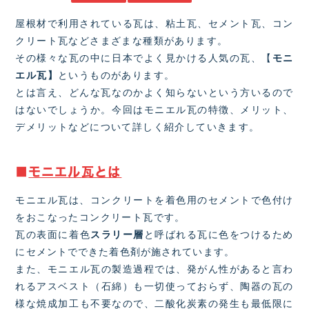
屋根材で利用されている瓦は、粘土瓦、セメント瓦、コン
クリート瓦などさまざまな種類があります。
その様々な瓦の中に日本でよく見かける人気の瓦、【
モニ
エル瓦】
というものがあります。
とは言え、どんな瓦なのかよく知らないという方いるので
はないでしょうか。今回はモニエル瓦の特徴、メリット、
デメリットなどについて詳しく紹介していきます。
■
モニエル瓦とは
モニエル瓦は、コンクリートを着色用のセメントで色付け
をおこなったコンクリート瓦です。
瓦の表面に着色
スラリー層
と呼ばれる瓦に色をつけるため
にセメントでできた着色剤が施されています。
また、モニエル瓦の製造過程では、発がん性があると言わ
れるアスベスト（石綿）も一切使っておらず、陶器の瓦の
様な焼成加工も不要なので、二酸化炭素の発生も最低限に