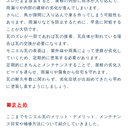
ズレたまま放置すると、屋根の内部に雨水が入り込んで、
雨漏りや内部の建材の劣化が進んでしまいます。
さらに、鳥が隙間に入り込んで巣を作ってしまう可能性も
あります。雨漏りなどを防止するために、早急に対処する
ことが大切です。
瓦のズレが一部であれば瓦の接着、瓦自体が割れている場
合は瓦の交換が必要になります。
モニエル瓦の表面は、紫外線や雨風によって塗膜が劣化し
ていくため、定期的に塗装する必要があります。
定期的にきちんとメンテナンスすることで、屋根の劣化ス
ピードを遅らせ、雨漏りや腐食から住宅を守れます。
瓦の耐久年数に関わらず、劣化症状が出始めてきたら早め
に塗装し直すようにしましょう。
■
まとめ
ここまでモニエル瓦のメリット・デメリット、メンテナン
ス目安や補修方法について紹介していきました。