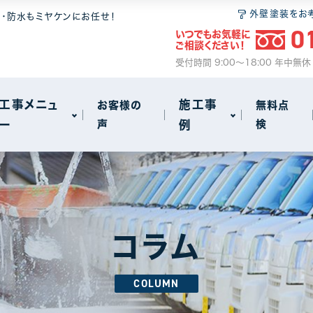
 6つの安心
無料点検
和瓦
屋根塗装
外壁塗装をお
装・防水もミヤケンにお任せ！
0
いつでもお気軽に
ム
2
ご相談ください！
サイクル
事
火災保険のご案内
セメント瓦
瓦・漆喰工事
受付時間 9:00～18:00 年中無
動画で見る屋根工事の基礎知識
屋根葺き替え
工事メニュ
施工事
お客様の
無料点
ー
声
例
検
雨漏り
other
72
18
 6つの安心
無料点検
和瓦
屋根塗装
アパート・マンション・ビル
1
1
ム
2
サイクル
事
火災保険のご案内
セメント瓦
瓦・漆喰工事
コラム
動画で見る屋根工事の基礎知識
屋根葺き替え
COLUMN
雨漏り
other
72
18