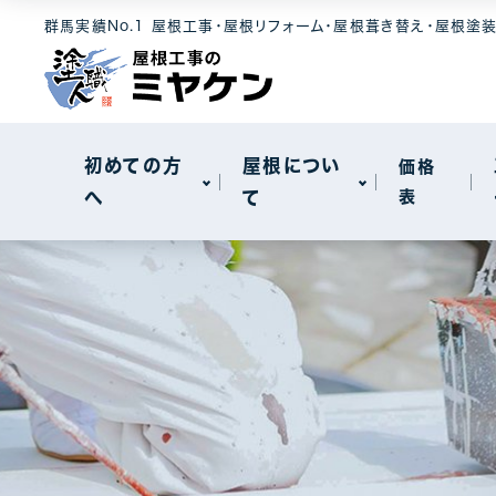
選ばれる理由
屋根素材
工事メニュー
群馬実績No.1 屋根工事・屋根リフォーム・屋根葺き替え・屋根塗
屋根について
セキスイハイ
メンテナンス
モニエル瓦
屋根カバー工
新着情報
天窓工事
初めての方
屋根につい
価格
へ
て
表
棟板金工事
一般住宅
選ばれる理由
屋根素材
工事メニュー
屋根について
工場・事務所
セキスイハイ
メンテナンス
モニエル瓦
屋根カバー工
新着情報
天窓工事
棟板金工事
一般住宅