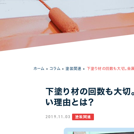
工場・事務所
ホーム
»
コラム
»
塗装関連
»
下塗り材の回数も大切。金
下塗り材の回数も大切
い理由とは？
2019.11.03
塗装関連