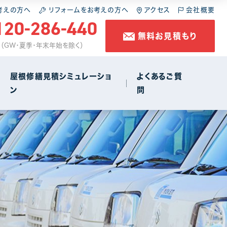
施工の流れ
スレート屋根
屋根の葺き直し
考えの方へ
リフォームをお考えの方へ
アクセス
会社概要
120-286-440
無料お見積もり
コラム
金属屋根
雨樋工事
休 （GW・夏季・年末年始を除く）
防水工事
屋根修繕見積シミュレーショ
よくあるご質
ン
問
店舗・商店街
1
施工の流れ
スレート屋根
屋根の葺き直し
コラム
金属屋根
雨樋工事
防水工事
店舗・商店街
1