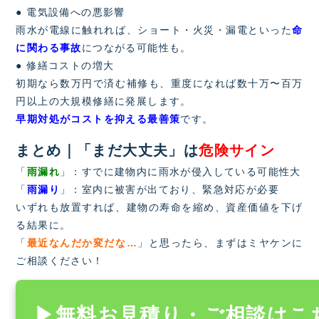
● 電気設備への悪影響
雨水が電線に触れれば、ショート・火災・漏電といった
命
に関わる事故
につながる可能性も。
● 修繕コストの増大
初期なら数万円で済む補修も、重度になれば数十万〜百万
円以上の大規模修繕に発展します。
早期対処がコストを抑える最善策
です。
まとめ｜「まだ大丈夫」は
危険サイン
「
雨漏れ
」：すでに建物内に雨水が侵入している可能性大
「
雨漏り
」：室内に被害が出ており、緊急対応が必要
いずれも放置すれば、建物の寿命を縮め、資産価値を下げ
る結果に。
「
最近なんだか変だな…
」と思ったら、まずはミヤケンに
ご相談ください！
▶無料お見積り・ご相談はこ