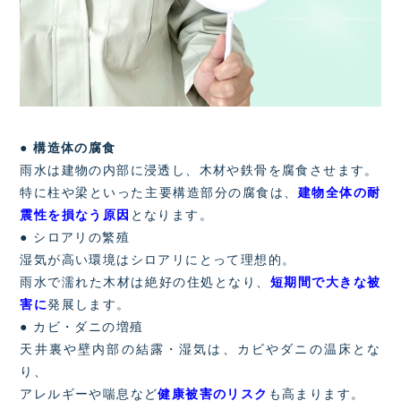
●
構造体の腐食
雨水は建物の内部に浸透し、木材や鉄骨を腐食させます。
特に柱や梁といった主要構造部分の腐食は、
建物全体の耐
震性を損なう原因
となります。
● シロアリの繁殖
湿気が高い環境はシロアリにとって理想的。
雨水で濡れた木材は絶好の住処となり、
短期間で大きな被
害に
発展します。
● カビ・ダニの増殖
天井裏や壁内部の結露・湿気は、カビやダニの温床とな
り、
アレルギーや喘息など
健康被害のリスク
も高まります。