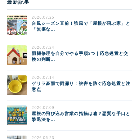
最新記事
2026.07.25
台風シーズン直前！強風で「屋根が飛ぶ家」と
「無傷な…
2026.07.24
雨樋修理を自分でやる手順5つ｜応急処置と交
換の判断…
2026.07.14
ゲリラ豪雨で雨漏り！被害を防ぐ応急処置と注
意点
2026.07.09
屋根の飛び込み営業の指摘は嘘？悪質な手口と
撃退法を…
2026.06.23