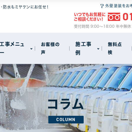
 6つの安心
無料点検
和瓦
屋根塗装
外壁塗装をお
装・防水もミヤケンにお任せ！
0
いつでもお気軽に
ム
2
ご相談ください！
サイクル
事
火災保険のご案内
セメント瓦
瓦・漆喰工事
受付時間 9:00～18:00 年中無
動画で見る屋根工事の基礎知識
屋根葺き替え
工事メニュ
施工事
お客様の
無料点
ー
声
例
検
雨漏り
other
72
18
 6つの安心
無料点検
和瓦
屋根塗装
アパート・マンション・ビル
1
1
ム
2
サイクル
事
火災保険のご案内
セメント瓦
瓦・漆喰工事
コラム
動画で見る屋根工事の基礎知識
屋根葺き替え
COLUMN
雨漏り
other
72
18