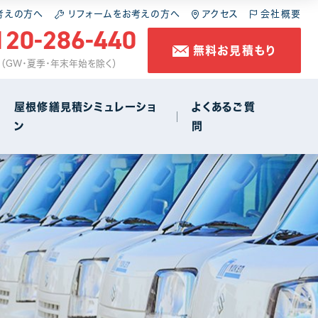
施工の流れ
スレート屋根
屋根の葺き直し
考えの方へ
リフォームをお考えの方へ
アクセス
会社概要
120-286-440
無料お見積もり
コラム
金属屋根
雨樋工事
休 （GW・夏季・年末年始を除く）
防水工事
屋根修繕見積シミュレーショ
よくあるご質
ン
問
店舗・商店街
1
施工の流れ
スレート屋根
屋根の葺き直し
コラム
金属屋根
雨樋工事
防水工事
店舗・商店街
1