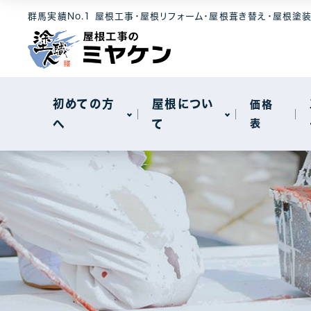
選ばれる理由
屋根素材
工事メニュー
群馬実績No.1 屋根工事・屋根リフォーム・屋根葺き替え・屋根塗
屋根について
セキスイハイ
メンテナンス
モニエル瓦
屋根カバー工
新着情報
天窓工事
初めての方
屋根につい
価格
へ
て
表
棟板金工事
一般住宅
選ばれる理由
屋根素材
工事メニュー
屋根について
工場・事務所
セキスイハイ
メンテナンス
モニエル瓦
屋根カバー工
新着情報
天窓工事
棟板金工事
一般住宅