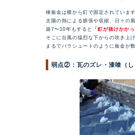
棟板金は横から釘で固定されていま
太陽の熱による膨張や収縮、日々の
築7〜10年もすると
「釘が抜けかかっ
そこに台風の猛烈な下からの吹き上
まるでパラシュートのように板金が
弱点②：瓦のズレ・漆喰（し