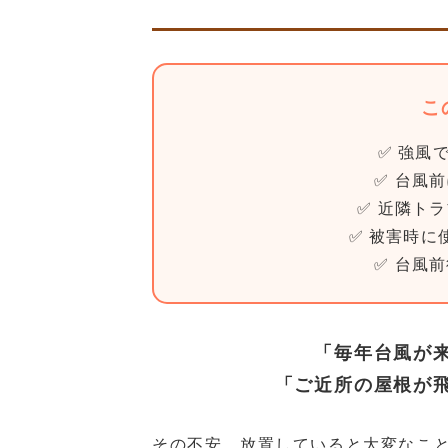
こ
✅ 強風
✅ 台風
✅ 近隣ト
✅ 被害時に
✅ 台風
「毎年台風が
「ご近所の屋根が
その不安、放置していると大変なこ