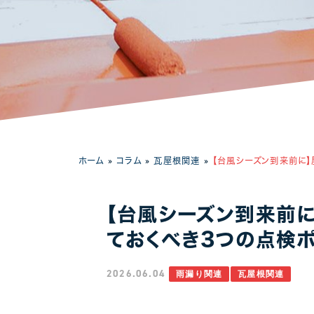
工場・事務所
ホーム
»
コラム
»
瓦屋根関連
»
【台風シーズン到来前に】
【台風シーズン到来前
ておくべき3つの点検
2026.06.04
雨漏り関連
瓦屋根関連