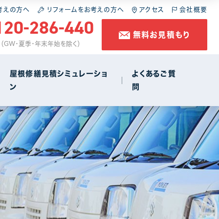
施工の流れ
スレート屋根
屋根の葺き直し
考えの方へ
リフォームをお考えの方へ
アクセス
会社概要
120-286-440
無料お見積もり
コラム
金属屋根
雨樋工事
休 （GW・夏季・年末年始を除く）
防水工事
屋根修繕見積シミュレーショ
よくあるご質
ン
問
店舗・商店街
1
施工の流れ
スレート屋根
屋根の葺き直し
コラム
金属屋根
雨樋工事
防水工事
店舗・商店街
1