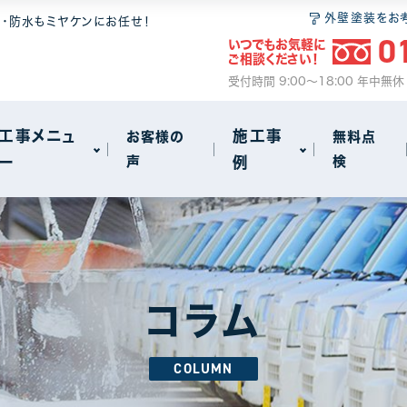
 6つの安心
無料点検
和瓦
屋根塗装
外壁塗装をお
装・防水もミヤケンにお任せ！
0
いつでもお気軽に
ム
2
ご相談ください！
サイクル
事
火災保険のご案内
セメント瓦
瓦・漆喰工事
受付時間 9:00～18:00 年中無
動画で見る屋根工事の基礎知識
屋根葺き替え
工事メニュ
施工事
お客様の
無料点
ー
声
例
検
雨漏り
other
72
18
 6つの安心
無料点検
和瓦
屋根塗装
アパート・マンション・ビル
1
1
ム
2
サイクル
事
火災保険のご案内
セメント瓦
瓦・漆喰工事
コラム
動画で見る屋根工事の基礎知識
屋根葺き替え
COLUMN
雨漏り
other
72
18