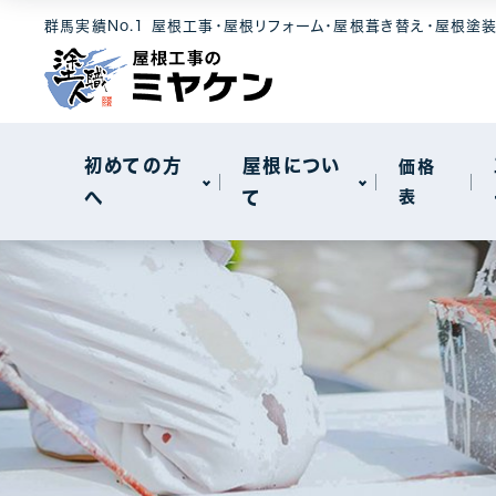
選ばれる理由
屋根素材
工事メニュー
群馬実績No.1 屋根工事・屋根リフォーム・屋根葺き替え・屋根塗
屋根について
セキスイハイ
メンテナンス
モニエル瓦
屋根カバー工
新着情報
天窓工事
初めての方
屋根につい
価格
へ
て
表
棟板金工事
一般住宅
選ばれる理由
屋根素材
工事メニュー
屋根について
工場・事務所
セキスイハイ
メンテナンス
モニエル瓦
屋根カバー工
新着情報
天窓工事
棟板金工事
一般住宅