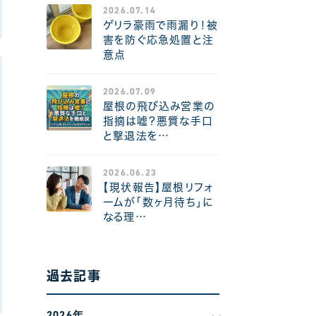
2026.07.14
ゲリラ豪雨で雨漏り！被
害を防ぐ応急処置と注
意点
2026.07.09
屋根の飛び込み営業の
指摘は嘘？悪質な手口
と撃退法を…
2026.06.23
【現状報告】屋根リフォ
ームが「数ヶ月待ち」に
なる理…
過去記事
2026年