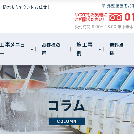
 6つの安心
無料点検
和瓦
屋根塗装
外壁塗装をお
装・防水もミヤケンにお任せ！
0
いつでもお気軽に
ム
2
ご相談ください！
サイクル
事
火災保険のご案内
セメント瓦
瓦・漆喰工事
受付時間 9:00～18:00 年中無
動画で見る屋根工事の基礎知識
屋根葺き替え
工事メニュ
施工事
お客様の
無料点
ー
声
例
検
雨漏り
other
72
18
 6つの安心
無料点検
和瓦
屋根塗装
アパート・マンション・ビル
1
1
ム
2
サイクル
事
火災保険のご案内
セメント瓦
瓦・漆喰工事
コラム
動画で見る屋根工事の基礎知識
屋根葺き替え
COLUMN
雨漏り
other
72
18