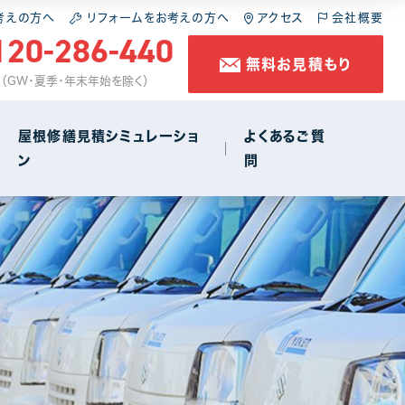
施工の流れ
スレート屋根
屋根の葺き直し
考えの方へ
リフォームをお考えの方へ
アクセス
会社概要
120-286-440
無料お見積もり
コラム
金属屋根
雨樋工事
休 （GW・夏季・年末年始を除く）
防水工事
屋根修繕見積シミュレーショ
よくあるご質
ン
問
店舗・商店街
1
施工の流れ
スレート屋根
屋根の葺き直し
コラム
金属屋根
雨樋工事
防水工事
店舗・商店街
1