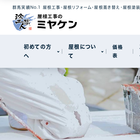
選ばれる理由
屋根素材
工事メニュー
群馬実績No.1 屋根工事・屋根リフォーム・屋根葺き替え・屋根塗
屋根について
セキスイハイ
メンテナンス
モニエル瓦
屋根カバー工
新着情報
天窓工事
初めての方
屋根につい
価格
へ
て
表
棟板金工事
一般住宅
選ばれる理由
屋根素材
工事メニュー
屋根について
工場・事務所
セキスイハイ
メンテナンス
モニエル瓦
屋根カバー工
新着情報
天窓工事
棟板金工事
一般住宅